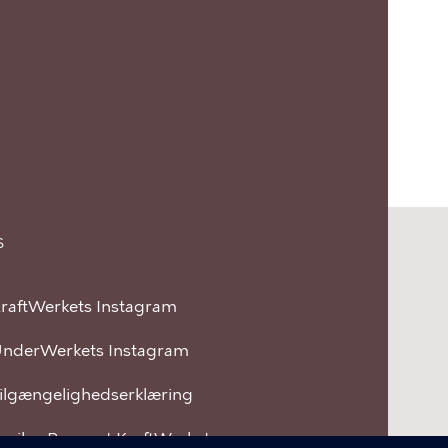
S
raftWerkets Instagram
nderWerkets Instagram
ilgængelighedserklæring
miley Rapport KraftWerkets