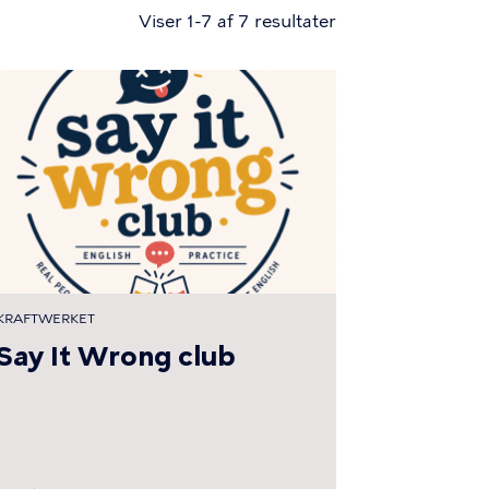
Viser 1-7 af 7 resultater
KRAFTWERKET
Say It Wrong club