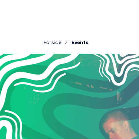
Primæ
Gå
til
navigat
hovedindhold
Forside
Events
Brødkru
Events