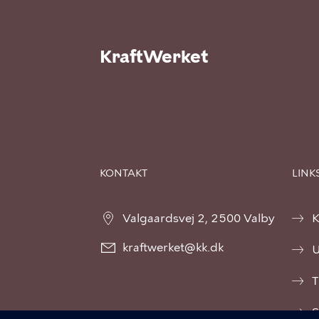
KraftWerket
KONTAKT
LINK
Valgaardsvej 2, 2500 Valby
K
kraftwerket@kk.dk
U
T
S