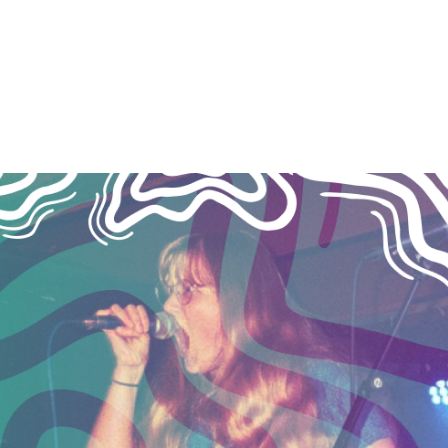
r
ion
mme